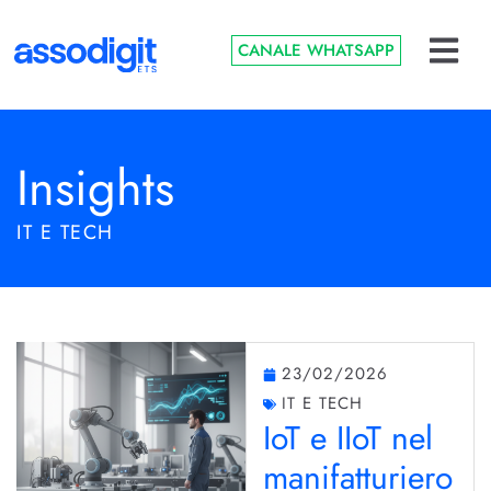
CANALE WHATSAPP
Insights
IT E TECH
23/02/2026
IT E TECH
IoT e IIoT nel
manifatturiero