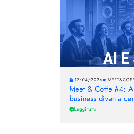
17/04/2026
MEET&COF
Meet & Coffe #4: AI
business diventa cen
Leggi tutto