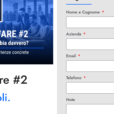
Nome e Cognome
Azienda
Email
are #2
Telefono
li.
Note