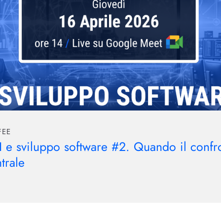
FEE
 e sviluppo software #2. Quando il confro
trale