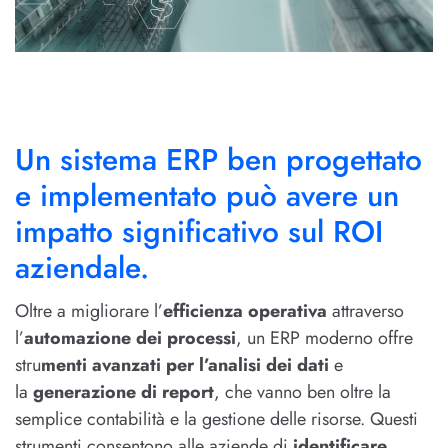
Un sistema ERP ben progettato
e implementato può avere un
impatto significativo sul ROI
aziendale.
Oltre a migliorare l’
efficienza operativa
attraverso
l’
automazione dei processi
, un ERP moderno offre
stru
menti avanzati per l’analisi dei dati
e
la
generazione di report
, che vanno ben oltre la
semplice contabilità e la gestione delle risorse. Questi
strumenti consentono alle aziende di
identificare