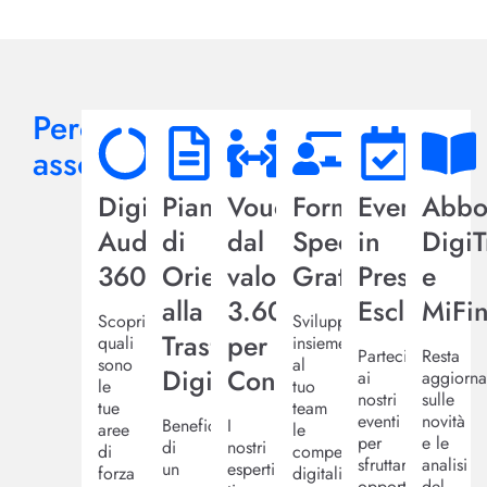
Perché
associarsi?
Digital
Piano
Voucher
Formazione
Eventi
Abbo
Audit
di
dal
Specialistica
in
Digi
360
Orientamento
valore
Gratuita
Presenza
e
alla
3.600€
Esclusivi
MiFi
Scopri
Sviluppa
Trasformazione
per
quali
insieme
Partecipa
Resta
sono
al
Digitale
Consulenza
ai
aggiorna
le
tuo
nostri
sulle
tue
team
eventi
novità
Beneficia
I
aree
le
per
e le
di
nostri
di
competenze
sfruttare
analisi
un
esperti
forza
digitali
opportunità
del