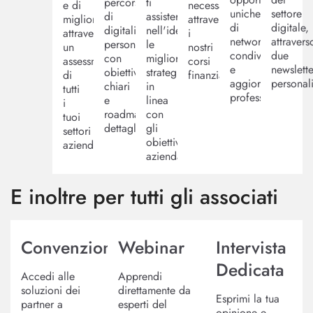
percorso
ti
e di
necessarie,
uniche
settore
di
assisteranno
miglioramento
attraverso
di
digitale,
digitalizzazione
nell'identificare
attraverso
i
networking,
attravers
personalizzato
le
un
nostri
condivisione
due
con
migliori
assessment
corsi
e
newslette
obiettivi
strategie
di
finanziati.
aggiornamento
personali
chiari
in
tutti
professionale.
e
linea
i
roadmap
con
tuoi
dettagliate.
gli
settori
obiettivi
aziendali.
aziendali.
E inoltre per tutti gli associati
Convenzioni
Webinar
Intervista
Dedicata
Accedi alle
Apprendi
soluzioni dei
direttamente da
Esprimi la tua
partner a
esperti del
opinione e