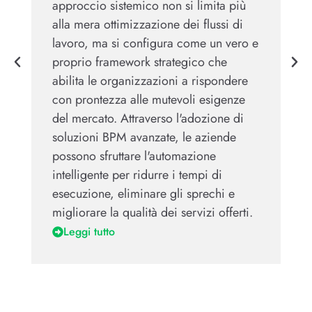
approccio sistemico non si limita più
p
alla mera ottimizzazione dei flussi di
pr
lavoro, ma si configura come un vero e
a
proprio framework strategico che
p
abilita le organizzazioni a rispondere
pu
con prontezza alle mutevoli esigenze
co
del mercato. Attraverso l'adozione di
o
soluzioni BPM avanzate, le aziende
r
possono sfruttare l'automazione
se
intelligente per ridurre i tempi di
ve
esecuzione, eliminare gli sprechi e
un
migliorare la qualità dei servizi offerti.
Leggi tutto