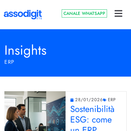
CANALE WHATSAPP
Insights
ERP
28/01/2026
ERP
Sostenibilità
ESG: come
un ERP