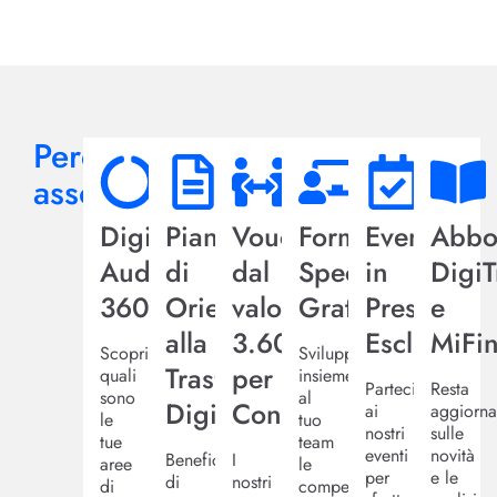
Perché
associarsi?
Digital
Piano
Voucher
Formazione
Eventi
Abbo
Audit
di
dal
Specialistica
in
Digi
360
Orientamento
valore
Gratuita
Presenza
e
alla
3.600€
Esclusivi
MiFi
Scopri
Sviluppa
Trasformazione
per
quali
insieme
Partecipa
Resta
sono
al
Digitale
Consulenza
ai
aggiorna
le
tuo
nostri
sulle
tue
team
eventi
novità
Beneficia
I
aree
le
per
e le
di
nostri
di
competenze