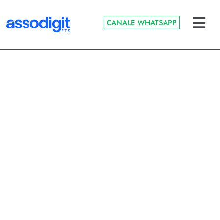
CANALE WHATSAPP
Intelligenza Artificiale
I chatbot iper
proattivi: quando
l’AI ci dà sempre