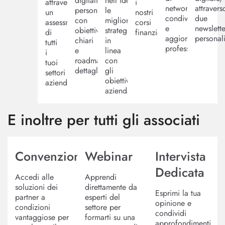
digitalizzazione
nell'identificare
attraverso
i
networking,
attravers
personalizzato
le
un
nostri
condivisione
due
con
migliori
assessment
corsi
e
newslette
obiettivi
strategie
di
finanziati.
aggiornamento
personali
chiari
in
tutti
professionale.
e
linea
i
roadmap
con
tuoi
dettagliate.
gli
settori
obiettivi
aziendali.
aziendali.
E inoltre per tutti gli associati
Convenzioni
Webinar
Intervista
Dedicata
Accedi alle
Apprendi
soluzioni dei
direttamente da
Esprimi la tua
partner a
esperti del
opinione e
condizioni
settore per
condividi
vantaggiose per
formarti su una
approfondimenti