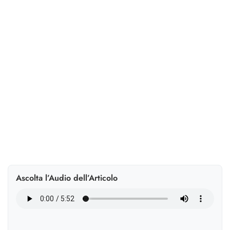
ragione
I LLM tendono a essere fino a tre volte più proattivi
degli umani, con effetti su spontaneità, realismo ed
efficacia dei dialoghi. Ecco perché accade e come
intervenire.
Ascolta l’Audio dell’Articolo