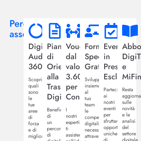
Perché
associarsi?
Digital
Piano
Voucher
Formazione
Eventi
Abbo
Audit
di
dal
Specialistica
in
Digi
360
Orientamento
valore
Gratuita
Presenza
e
alla
3.600€
Esclusivi
MiFi
Scopri
Sviluppa
Trasformazione
per
quali
insieme
Partecipa
Resta
sono
al
Digitale
Consulenza
ai
aggiorna
le
tuo
nostri
sulle
tue
team
eventi
novità
Beneficia
I
aree
le
per
e le
di
nostri
di
competenze
sfruttare
analisi
un
esperti
forza
digitali
opportunità
del
percorso
ti
e di
necessarie,
uniche
settore
di
assisteranno
miglioramento
attraverso
di
digitale,