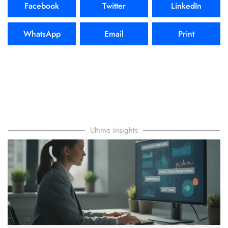
Facebook
Twitter
LinkedIn
WhatsApp
Email
Print
Ultime Insights