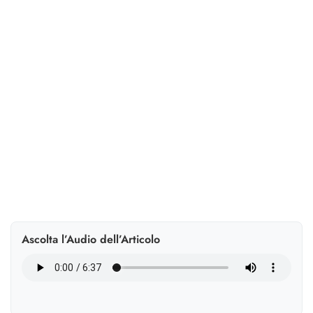
La pedagogia del lavoro rilancia l’impresa come
comunità educante: sostenibilità, riflessività e
competenze green-digitali diventano assi strategici per
l’HR.
Ascolta l’Audio dell’Articolo