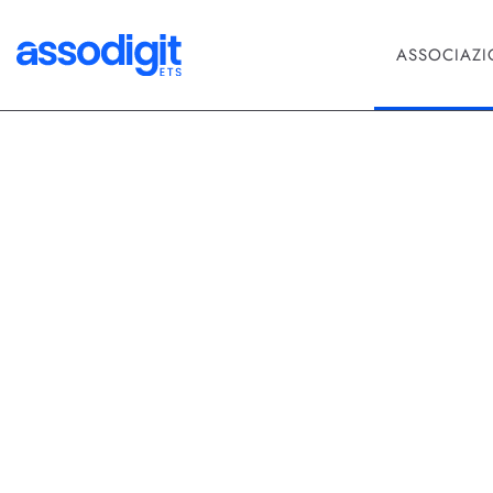
ASSOCIAZ
Qualità
Total Quali
alle Azien
Il Total Quality Management (TQ
mutevoli esigenze del mondo deg
componente fondamentale della 