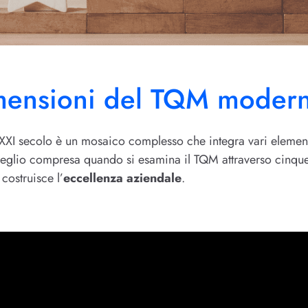
mensioni del TQM moder
 XXI secolo è un mosaico complesso che integra vari element
 meglio compresa quando si esamina il TQM attraverso cinqu
 costruisce l’
eccellenza aziendale
.