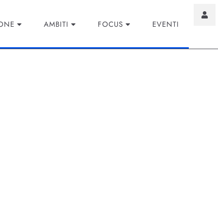
IONE
AMBITI
FOCUS
EVENTI
ty Management: come s
de Moderne
M) è un concetto che ha attraversato decenni, adattandosi e
li affari. Una volta considerato un paradigma rivoluzionar
strategia aziendale.