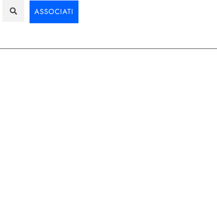
ASSOCIATI
Assodigit
,
Digital
,
Qualità
i è Adattato
 evolvendo per soddisfare le
io, il TQM è oggi una