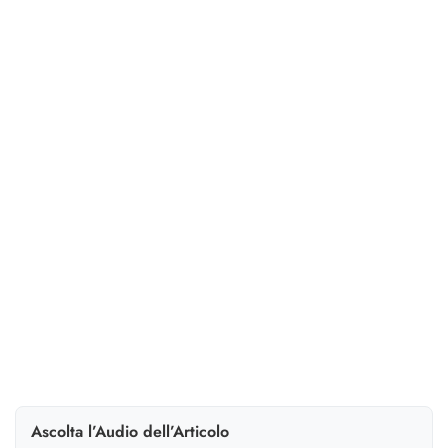
Innovazione e
Strategia
Nel 2026 gli studi paghe passano dalla produzione alla
consulenza: tre modelli organizzativi, servizi HR
ricorrenti e software (con AI responsabile) per
crescere.
Ascolta l’Audio dell’Articolo