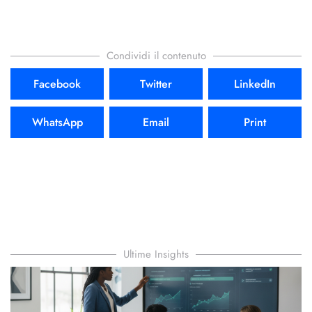
Condividi il contenuto
Facebook
Twitter
LinkedIn
WhatsApp
Email
Print
Ultime Insights