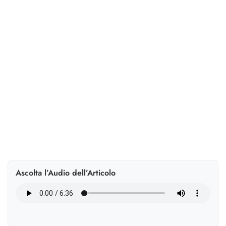
imprese
Il recupero contributivo diventa una leva strategica:
audit digitali, dati integrati e strumenti liberano liquidità
e rafforzano la fiducia.
Ascolta l’Audio dell’Articolo