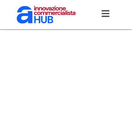
12/05/2026
Recupero
contributivo: come
il digitale libera
liquidità alle