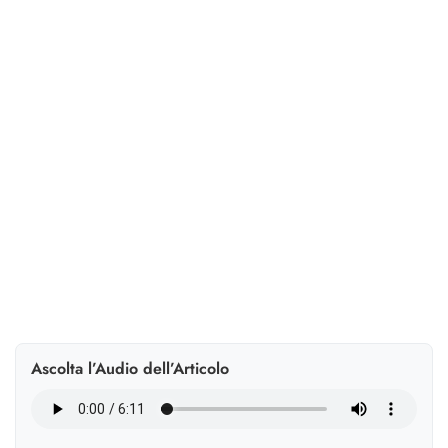
competenze
Il 61% degli HR italiani mette il workforce planning in
cima all’agenda 2026, ma il 40% non ha visibilità sulle
competenze future. Tra AI e governance etica, serve
una rotta condivisa.
Ascolta l’Audio dell’Articolo