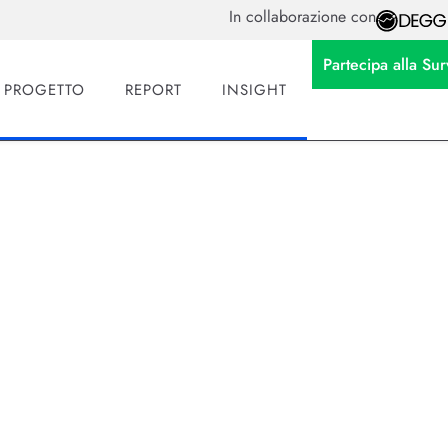
In collaborazione con
Partecipa alla S
L PROGETTO
REPORT
INSIGHT
 il potenziale umano n
I
a la rotta per CHRO e HR: integrare la gen AI nei workflow
ltura che valorizzi “failing forward”.