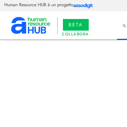
Human Resource HUB è un progetto
BETA
I
COLLABORA
22/09/2025
Riprogettare
della gen A
La ricerca IBM IBV‑Oracle indic
governance, e promuovere una cu