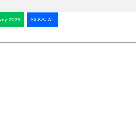
urvey 2025
ASSOCIATI
ell’era
, sviluppare competenze e