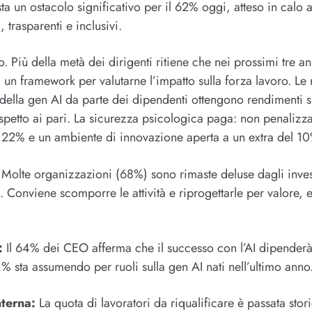
ta un ostacolo significativo per il 62% oggi, atteso in calo
 trasparenti e inclusivi.
o. Più della metà dei dirigenti ritiene che nei prossimi tre an
un framework per valutarne l’impatto sulla forza lavoro. Le
o della gen AI da parte dei dipendenti ottengono rendimenti 
petto ai pari. La sicurezza psicologica paga: non penalizza
el 22% e un ambiente di innovazione aperta a un extra del 1
Molte organizzazioni (68%) sono rimaste deluse dagli inves
4. Conviene scomporre le attività e riprogettarle per valore,
:
Il 64% dei CEO afferma che il successo con l’AI dipenderà
1% sta assumendo per ruoli sulla gen AI nati nell’ultimo anno
nterna:
La quota di lavoratori da riqualificare è passata st