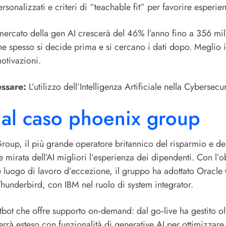
onalizzati e criteri di “teachable fit” per favorire esperie
mercato della gen AI crescerà del 46% l’anno fino a 356 mili
 spesso si decide prima e si cercano i dati dopo. Meglio inv
otivazioni.
essare:
L’utilizzo dell’Intelligenza Artificiale nella Cybersecur
dal caso phoenix group
roup, il più grande operatore britannico del risparmio e de
mirata dell’AI migliori l’esperienza dei dipendenti. Con l’ob
 luogo di lavoro d’eccezione, il gruppo ha adottato Oracle
Thunderbird, con IBM nel ruolo di system integrator.
tbot che offre supporto on‑demand: dal go‑live ha gestito o
errà esteso con funzionalità di generative AI per ottimizzare