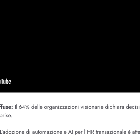
ffuse:
Il 64% delle organizzazioni visionarie dichiara decisi
prise.
L’adozione di automazione e AI per l’HR transazionale è att