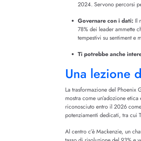
2024. Servono percorsi pers
Governare con i dati:
Il 
78% dei leader ammette che
tempestivi su sentiment e m
Ti potrebbe anche inter
Una lezione 
La trasformazione del Phoenix G
mostra come un’adozione etica e 
riconosciuto entro il 2026 come
potenziamenti dedicati, tra cui 
Al centro c’è Mackenzie, un cha
tasso di risoluzione del 93% e v