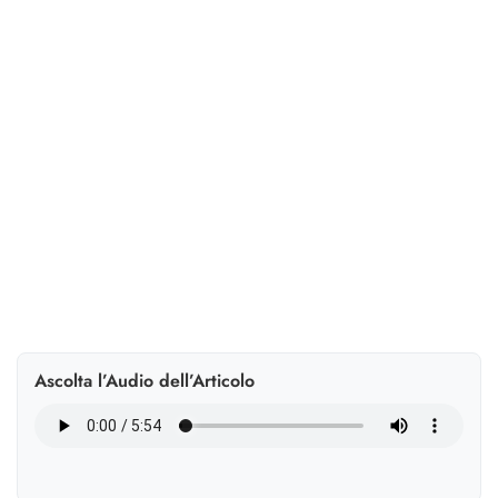
Quando l’algoritmo organizza turni, valutazioni e
accessi, l’HR deve governare processi e rischi:
trasparenza, supervisione umana e privacy non sono
opzionali.
Ascolta l’Audio dell’Articolo