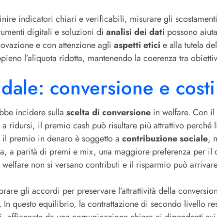
efinire indicatori chiari e verificabili, misurare gli scostament
rumenti digitali e soluzioni di
analisi dei dati
possono aiuta
innovazione e con attenzione agli
aspetti etici
e alla tutela d
pieno l’aliquota ridotta, mantenendo la coerenza tra obiettivi 
dale: conversione e costi
ebbe incidere sulla
scelta di conversione
in welfare. Con il
 ridursi, il premio cash può risultare più attrattivo perché 
: il premio in denaro è soggetto a
contribuzione sociale
, 
sa, a parità di premi e mix, una maggiore preferenza per il 
welfare non si versano contributi e il risparmio può arrivar
rare gli accordi per preservare l’attrattività della conversi
. In questo equilibrio, la contrattazione di secondo livello re
i, affiancata da una comunicazione chiara ai dipendenti sui 