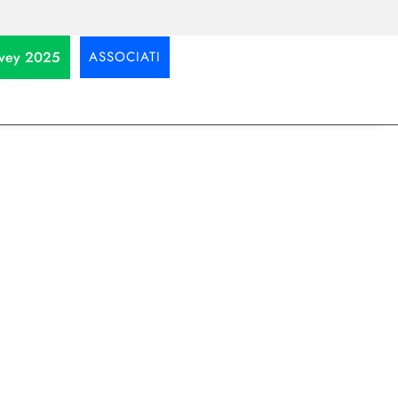
urvey 2025
ASSOCIATI
bia per
us su contrattazione di secondo