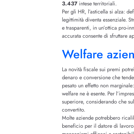
3.437
intese territoriali.
Per gli HR, l’asticella si alza: d
legittimità diventa essenziale. St
e trasparenti, in un’ottica pro-
accurata consente di sfruttare ap
Welfare azien
La novità fiscale sui premi potr
denaro e conversione che tende a
pesato un effetto non marginale
welfare ne è esente. Per l’impre
superiore, considerando che sul 
convertito.
Molte aziende potrebbero ricalib
beneficio per il datore di lavoro
meccanismi efficaci e sostenibil