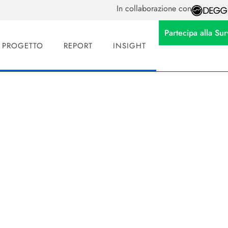
In collaborazione con
Partecipa alla S
L PROGETTO
REPORT
INSIGHT
lancio 2026: cosa cam
i e welfare
i con leve fiscali e rilancia i premi di risultato all’1%. Foc
lfare.