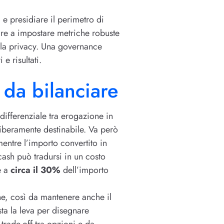
i e presidiare il perimetro di
re a impostare metriche robuste
ella privacy. Una governance
e risultati.
 da bilanciare
 differenziale tra erogazione in
liberamente destinabile. Va però
mentre l’importo convertito in
cash può tradursi in un costo
e a
circa il 30%
dell’importo
one, così da mantenere anche il
sta la leva per disegnare
trade-off tra opzioni e da