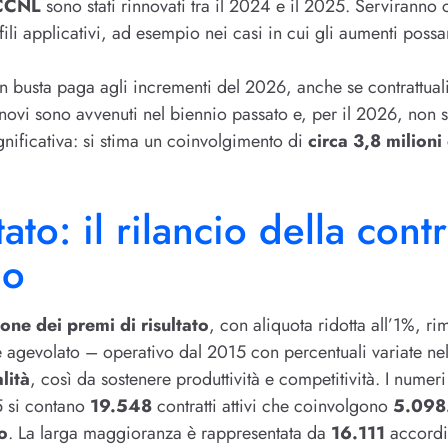
CCNL
sono stati rinnovati tra il 2024 e il 2025. Servirann
fili applicativi, ad esempio nei casi in cui gli aumenti poss
 in busta paga agli incrementi del 2026, anche se contrattua
innovi sono avvenuti nel biennio passato e, per il 2026, non 
ignificativa: si stima un coinvolgimento di
circa 3,8 milioni 
tato: il rilancio della cont
lo
one dei premi di risultato
, con aliquota ridotta all’1%, ri
ime agevolato – operativo dal 2015 con percentuali variate n
lità
, così da sostenere produttività e competitività. I numer
 si contano
19.548
contratti attivi che coinvolgono
5.098
o
. La larga maggioranza è rappresentata da
16.111
accordi 