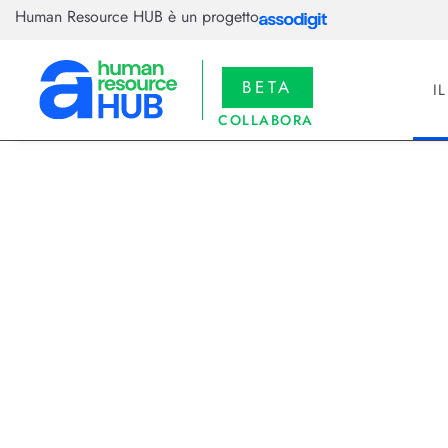
Human Resource HUB è un progetto
BETA
I
COLLABORA
19/02/2026
Legge di bi
salari, prem
La manovra 2026 spinge sui salar
livello e equilibrio tra cash e we