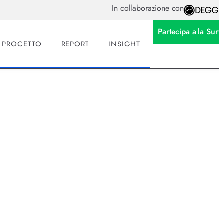
In collaborazione con
Partecipa alla S
L PROGETTO
REPORT
INSIGHT
HR in Italia nel 2026:
ello giusto
ftware HR in Italia. Ecco come scegliere tra Factorial, Zucch
us su compliance e AI.