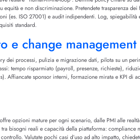
 su equità e non discriminazione. Pretendete trasparenza dei 
ioni (es. ISO 27001) e audit indipendenti. Log, spiegabilità e
quisiti standard.
tto e change management
very dei processi, pulizia e migrazione dati, pilota su un peri
 assi: tempo risparmiato (payroll, presenze, richieste), ridu
cs). Affiancate sponsor interni, formazione mirata e KPI di ad
ffre opzioni mature per ogni scenario, dalle PMI alle realtà p
 tra bisogni reali e capacità della piattaforma: compliance n
controllo. Valutate pochi casi d’uso ad alto impatto, chiedet