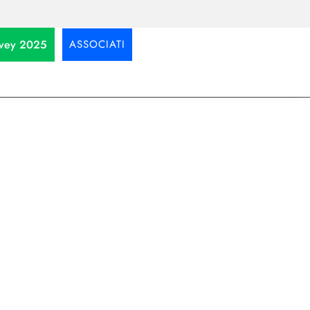
urvey 2025
ASSOCIATI
 come
etti, Dipendenti in Cloud,