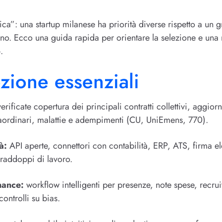
ica”: una startup milanese ha priorità diverse rispetto a un 
no. Ecco una guida rapida per orientare la selezione e una
.
ezione essenziali
erificate copertura dei principali contratti collettivi, aggio
traordinari, malattie e adempimenti (CU, UniEmens, 770).
à:
API aperte, connettori con contabilità, ERP, ATS, firma ele
e raddoppi di lavoro.
nance:
workflow intelligenti per presenze, note spese, recru
controlli su bias.