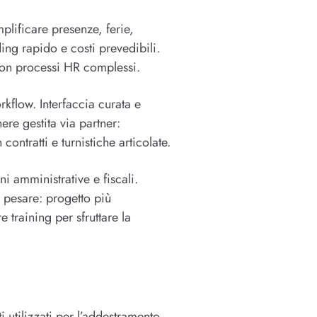
lificare presenze, ferie,
ding rapido e costi prevedibili.
o con processi HR complessi.
kflow. Interfaccia curata e
ere gestita via partner:
ontratti e turnistiche articolate.
 amministrative e fiscali.
 pesare: progetto più
 training per sfruttare la
 utilizzati per l’addestramento,