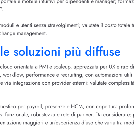
portale e mobile intuitivi per dipendenti e manager; formaz
”.
moduli e utenti senza stravolgimenti; valutate il costo totale
e change management.
e soluzioni più diffuse
cloud orientata a PMI e scaleup, apprezzata per UX e rapid
 workflow, performance e recruiting, con automazioni utili s
ente via integrazione con provider esterni: valutate complessi
estico per payroll, presenze e HCM, con copertura profond
zza funzionale, robustezza e rete di partner. Da considerare:
ementazione maggiori e un’esperienza d’uso che varia tra mo