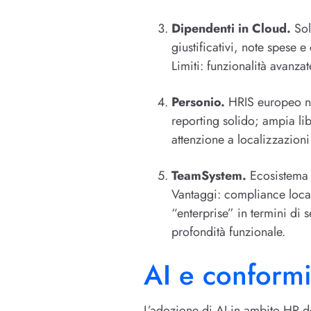
Dipendenti in Cloud.
Sol
giustificativi, note spese e
Limiti: funzionalità avanza
Personio.
HRIS europeo nat
reporting solido; ampia lib
attenzione a localizzazioni
TeamSystem.
Ecosistema c
Vantaggi: compliance local
“enterprise” in termini di 
profondità funzionale.
AI e conformi
L’adozione di AI in ambito HR dev