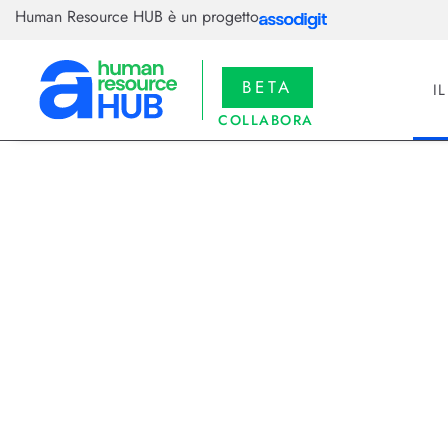
Human Resource HUB è un progetto
BETA
I
COLLABORA
02/04/2026
Il software 
scegliere qu
Il 2026 segna la maturità del so
Personio e TeamSystem, con foc