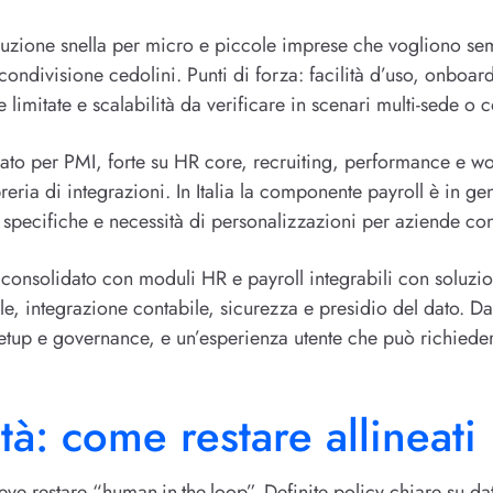
uzione snella per micro e piccole imprese che vogliono semp
 condivisione cedolini. Punti di forza: facilità d’uso, onboar
te limitate e scalabilità da verificare in scenari multi-sede 
o per PMI, forte su HR core, recruiting, performance e wor
reria di integrazioni. In Italia la componente payroll è in gen
 specifiche e necessità di personalizzazioni per aziende con c
onsolidato con moduli HR e payroll integrabili con soluzioni
e, integrazione contabile, sicurezza e presidio del dato. Da
setup e governance, e un’esperienza utente che può richiedere
tà: come restare allineati
e restare “human-in-the-loop”. Definite policy chiare su dati