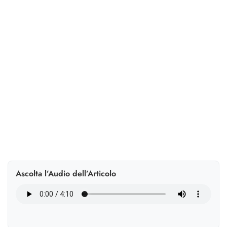
I Fondi interprofessionali permettono di destinare lo
0,3% del monte salari a Piani formativi fino al 100%
finanziati. Un’opportunità chiave per HR e innovazione.
Ascolta l’Audio dell’Articolo