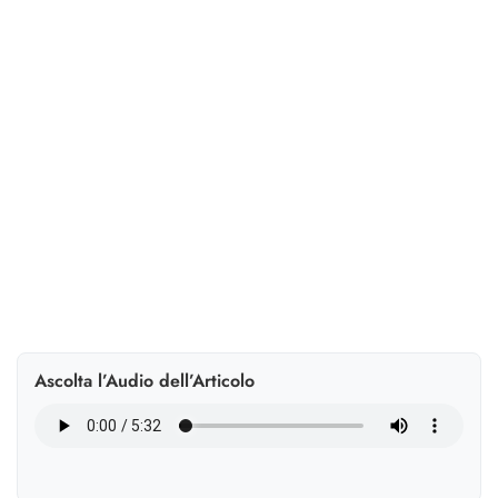
Il 78% degli italiani guarda con favore all’AI nel lavoro,
ma chiede processi trasparenti e centralità della
persona. Dalla selezione alla formazione, HR chiamate
a guidare.
Ascolta l’Audio dell’Articolo