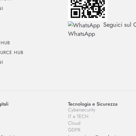
NI
Seguici sul 
WhatsApp
 HUB
URCE HUB
NI
itali
Tecnologia e Sicurezza
Cybersecurity
IT e TECH
Cloud
GDPR