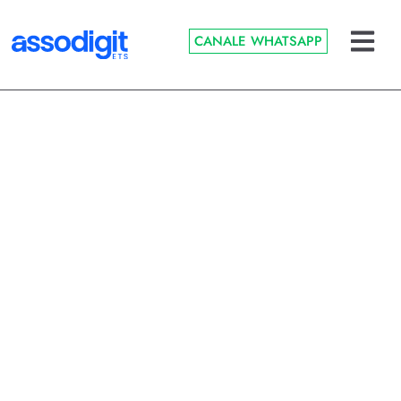
CANALE WHATSAPP
Documentale
Deposito di bilancio
in cloud: la firma
digitale che