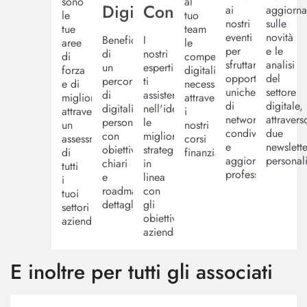
sono
al
Digitale
Consulenza
ai
aggiorna
le
tuo
nostri
sulle
tue
team
eventi
novità
Beneficia
I
aree
le
per
e le
di
nostri
di
competenze
sfruttare
analisi
un
esperti
forza
digitali
opportunità
del
percorso
ti
e di
necessarie,
uniche
settore
di
assisteranno
miglioramento
attraverso
di
digitale,
digitalizzazione
nell'identificare
attraverso
i
networking,
attravers
personalizzato
le
un
nostri
condivisione
due
con
migliori
assessment
corsi
e
newslette
obiettivi
strategie
di
finanziati.
aggiornamento
personali
chiari
in
tutti
professionale.
e
linea
i
roadmap
con
tuoi
dettagliate.
gli
settori
obiettivi
aziendali.
aziendali.
E inoltre per tutti gli associati