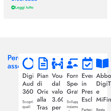
Leggi tutto
Perché
associarsi?
Digital
Piano
Voucher
Formazione
Eventi
Abbo
Audit
di
dal
Specialistica
in
Digi
360
Orientamento
valore
Gratuita
Presenza
e
alla
3.600€
Esclusivi
MiFi
Scopri
Sviluppa
Trasformazione
per
quali
insieme
Partecipa
Resta