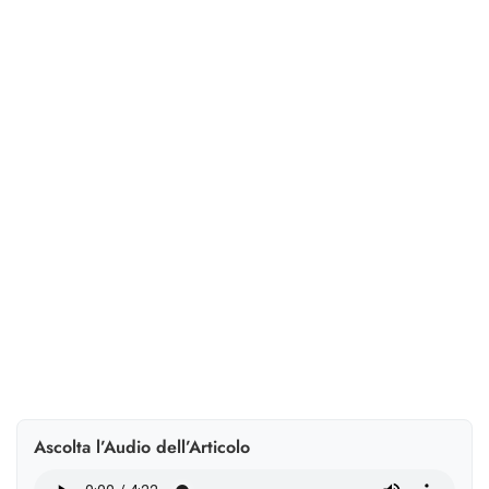
accelera e mette in
sicurezza
Il deposito di bilancio in cloud, unito alla firma
digitale, accelera i processi, riduce gli errori e rafforza
la conformità. Ecco ruoli, vantaggi e una soluzione
integrata.
Ascolta l’Audio dell’Articolo