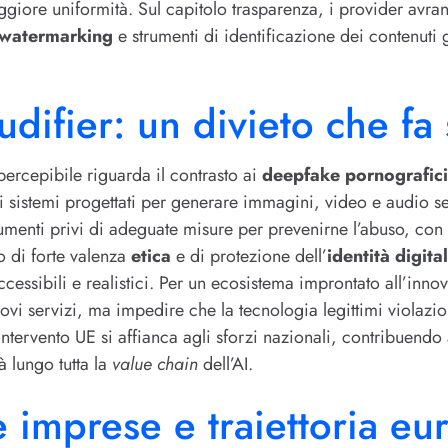
giore uniformità. Sul capitolo trasparenza, i provider avran
watermarking
e strumenti di identificazione dei contenuti g
difier: un divieto che fa
ercepibile riguarda il contrasto ai
deepfake pornografici
i sistemi progettati per generare immagini, video e audio se
umenti privi di adeguate misure per prevenirne l’abuso, con u
o di forte valenza
etica
e di protezione dell’
identità digita
cessibili e realistici. Per un ecosistema improntato all’inno
 nuovi servizi, ma impedire che la tecnologia legittimi violazi
 l’intervento UE si affianca agli sforzi nazionali, contribuen
à lungo tutta la
value chain
dell’AI.
e imprese e traiettoria e