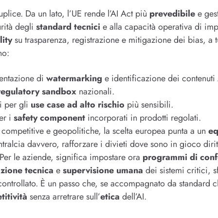
uplice. Da un lato, l’UE rende l’AI Act più
prevedibile
e gest
rità degli
standard tecnici
e alla capacità operativa di impr
lity
su trasparenza, registrazione e mitigazione dei bias, a tu
no:
entazione di
watermarking
e identificazione dei contenuti
regulatory sandbox
nazionali.
 per gli
use case ad alto rischio
più sensibili.
er i
safety component
incorporati in prodotti regolati.
 competitive e geopolitiche, la scelta europea punta a un
eq
tralcia davvero, rafforzare i divieti dove sono in gioco diri
 Per le aziende, significa impostare ora
programmi di conf
zione tecnica
e
supervisione umana
dei sistemi critici, s
ontrollato. È un passo che, se accompagnato da standard c
itività
senza arretrare sull’
etica
dell’AI.