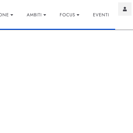
IONE
AMBITI
FOCUS
EVENTI
semplificazione e tutel
pragmatismo
: divieto per i nudifier, meno sovrapposizioni normative e sca
utele.