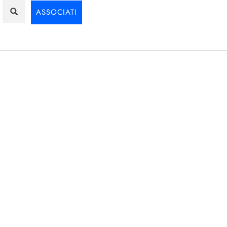
ASSOCIATI
e: l’Europa
denze più realistiche per l’alto