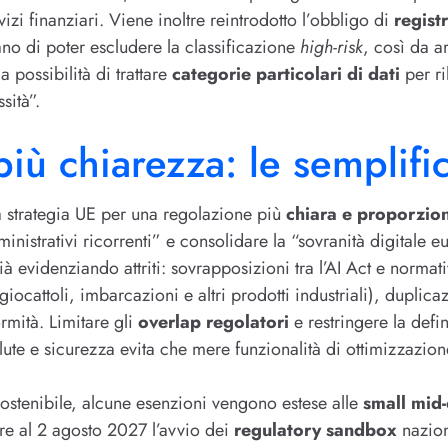
vizi finanziari. Viene inoltre reintrodotto l’obbligo di
regist
no di poter escludere la classificazione
high-risk
, così da a
 possibilità di trattare
categorie particolari di dati
per ri
sità”.
ù chiarezza: le semplifica
la strategia UE per una regolazione più
chiara e proporzio
ministrativi ricorrenti” e consolidare la “sovranità digitale
ià evidenziando attriti: sovrapposizioni tra l’AI Act e normat
ocattoli, imbarcazioni e altri prodotti industriali), duplica
rmità. Limitare gli
overlap regolatori
e restringere la defi
salute e sicurezza evita che mere funzionalità di ottimizzazio
 sostenibile, alcune esenzioni vengono estese alle
small mid
oltre al 2 agosto 2027 l’avvio dei
regulatory sandbox
nazion