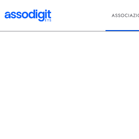
ASSOCIAZ
Cybersecurity
AI Act, tra 
sceglie il 
L’Omnibus VII ridisegna l’AI Act
rischio. Innovazione sì, ma con t