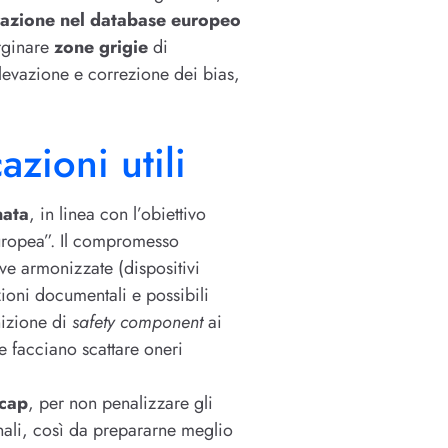
razione nel database europeo
rginare
zone grigie
di
levazione e correzione dei bias,
zioni utili
nata
, in linea con l’obiettivo
 europea”. Il compromesso
ive armonizzate (dispositivi
zioni documentali e possibili
nizione di
safety component
ai
ne facciano scattare oneri
-cap
, per non penalizzare gli
ali, così da prepararne meglio