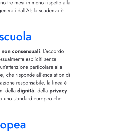
no tre mesi in meno rispetto alla
enerati dall’AI: la scadenza è
 scuola
 non consensuali
. L’accordo
ssualmente espliciti senza
n’attenzione particolare alla
le
, che risponde all’escalation di
vazione responsabile, la linea è
oni della
dignità
, della
privacy
do a uno standard europeo che
uropea