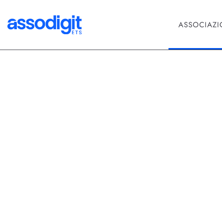
ASSOCIAZ
Advertising
Agente Conv
che guida l’
L’agente Conversational Commerc
esterni e sito, migliorando pert