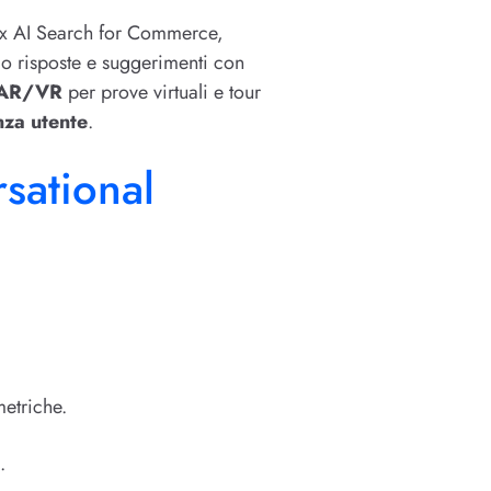
tex AI Search for Commerce,
do risposte e suggerimenti con
AR/VR
per prove virtuali e tour
nza utente
.
sational
metriche.
.