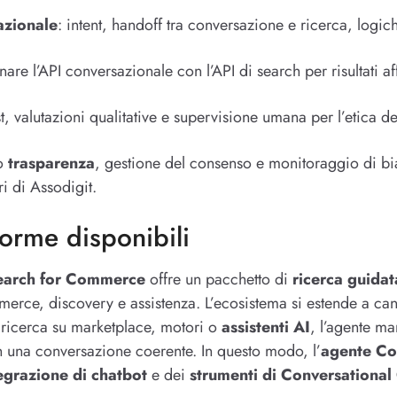
azionale
: intent, handoff tra conversazione e ricerca, logic
nare l’API conversazionale con l’API di search per risultati aff
t, valutazioni qualitative e supervisione umana per l’etica del
no
trasparenza
, gestione del consenso e monitoraggio di bi
ri di Assodigit.
forme disponibili
earch for Commerce
offre un pacchetto di
ricerca guidat
mmerce, discovery e assistenza. L’ecosistema si estende a ca
la ricerca su marketplace, motori o
assistenti AI
, l’agente ma
in una conversazione coerente. In questo modo, l’
agente Co
egrazione di chatbot
e dei
strumenti di Conversationa