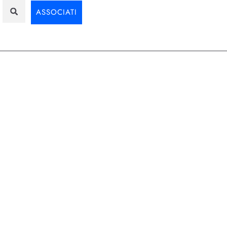
ASSOCIATI
 la ricerca
zza l’acquisto e collega motori