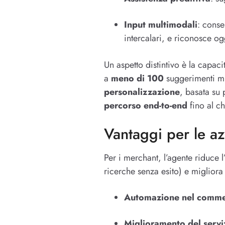
Input multimodali
: conse
intercalari, e riconosce ogg
Un aspetto distintivo è la capaci
a
meno di 100
suggerimenti mir
personalizzazione
, basata su 
percorso end-to-end
fino al c
Vantaggi per le a
Per i merchant, l’agente riduce l’
ricerche senza esito) e migliora
Automazione nel comme
Miglioramento del serviz