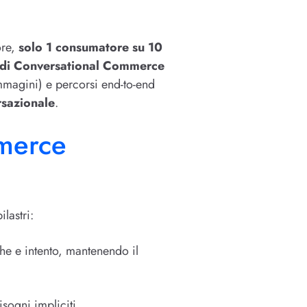
ore,
solo 1 consumatore su 10
 di Conversational Commerce
immagini) e percorsi end-to-end
sazionale
.
mmerce
lastri:
iche e intento, mantenendo il
sogni impliciti.