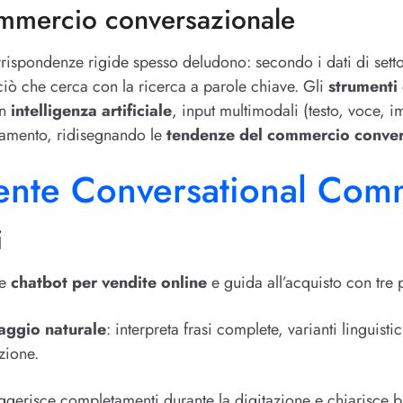
ommercio conversazionale
rrispondenze rigide spesso deludono: secondo i dati di sett
ciò che cerca con la ricerca a parole chiave. Gli
strumenti
on
intelligenza artificiale
, input multimodali (testo, voce, 
gamento, ridisegnando le
tendenze del commercio conver
gente Conversational Co
i
me
chatbot per vendite online
e guida all’acquisto con tre pi
aggio naturale
: interpreta frasi complete, varianti linguist
zione.
uggerisce completamenti durante la digitazione e chiarisce bi