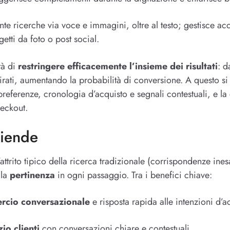
nte ricerche via voce e immagini, oltre al testo; gestisce ac
etti da foto o post social.
tà di
restringere efficacemente l’insieme dei risultati
: d
ati, aumentando la probabilità di conversione. A questo si a
preferenze, cronologia d’acquisto e segnali contestuali, e l
heckout.
ziende
attrito tipico della ricerca tradizionale (corrispondenze inesat
 la
pertinenza
in ogni passaggio. Tra i benefici chiave:
rcio conversazionale
e risposta rapida alle intenzioni d’a
io clienti
con conversazioni chiare e contestuali.