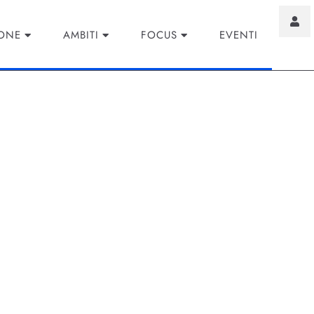
IONE
AMBITI
FOCUS
EVENTI
ersational Commerce:
acquisto
e trasforma la ricerca in conversazione naturale, personali
inenza e conversioni.