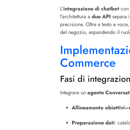
L’
integrazione di chatbot
con 
l’architettura a
due API
separa i
precisione. Oltre a testo e voce
del negozio, espandendo il ruo
Implementazio
Commerce
Fasi di integrazio
Integrare un
agente Conversa
Allineamento obiettivi–
Preparazione dati
: catal