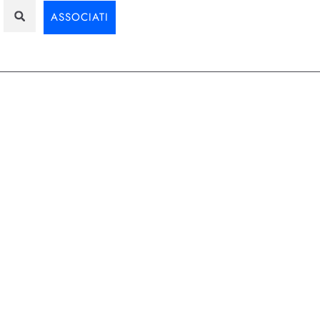
ASSOCIATI
Assodigit
,
Digital
,
Networking
 del
le. Tuttavia, con l'evoluzione
una trasformazione radicale.