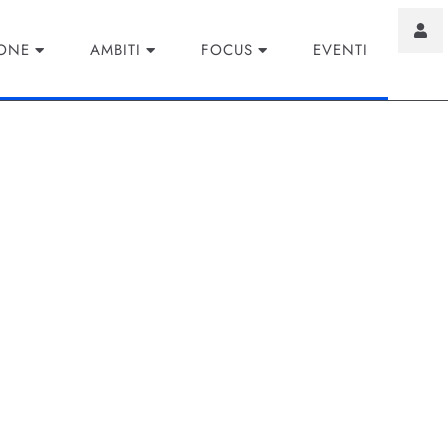
IONE
AMBITI
FOCUS
EVENTI
In: il Futuro Avanzato
Professionale
ni la piattaforma di riferimento per il networking professiona
vi attori nel campo, il panorama del networking sta subendo 