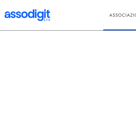
ASSOCIAZ
Networking
Oltre Linked
Networking 
LinkedIn ha rappresentato per an
tecnologica e l'ingresso di nuo