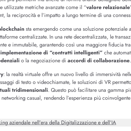
 utilizzate metriche avanzate come il “
valore relazionale
t, la reciprocità e l’impatto a lungo termine di una conness
blockchain
sta emergendo come una soluzione potenziale a
ttaforme centralizzate. In una rete decentralizzata, le transaz
ente e immutabile, garantendo così una maggiore fiducia tra
’
implementazione di “contratti intelligenti”
che automati
edenziali
o la negoziazione di
accordi di collaborazione
.
ty
: la realtà virtuale offre un nuovo livello di immersività nel
essaggi di testo o videochiamate, le soluzioni di VR permetto
tuali tridimensionali
. Questo può facilitare una gamma più
 networking casual, rendendo l’esperienza più coinvolgente e
ing aziendale nell’era della Digitalizzazione e dell’IA