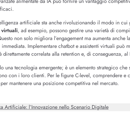
 avanzate alimentate da IA può fornire un vantaggio competit
ficaci.
ntelligenza artificiale sta anche rivoluzionando il modo in cui 
 virtuali
, ad esempio, possono gestire una varietà di compit
 Questo non solo migliora l’engagement ma aumenta anche la 
 immediata. Implementare chatbot e assistenti virtuali può mi
 direttamente correlata alla retention e, di conseguenza, al
 solo una tecnologia emergente; è un elemento strategico che
no con i loro clienti. Per le figure C-level, comprendere e 
 per mantenere una posizione competitiva nel mercato.
za Artificiale: l’Innovazione nello Scenario Digitale