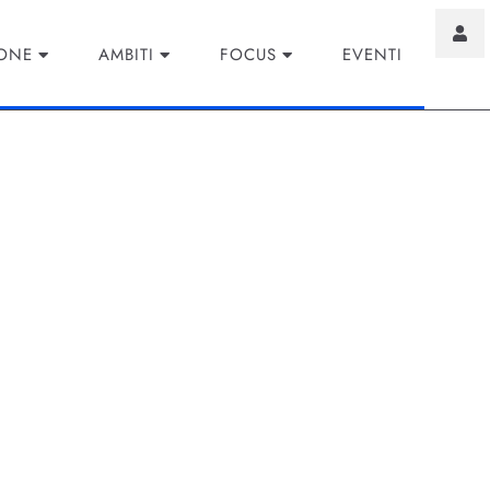
IONE
AMBITI
FOCUS
EVENTI
igenza Artificiale: cre
Utente Positive
 artificiale (IA) e le applicazioni mobili rappresentano due d
, il risultato è una sinergia rivoluzionaria che non solo mi
'investimento (ROI).