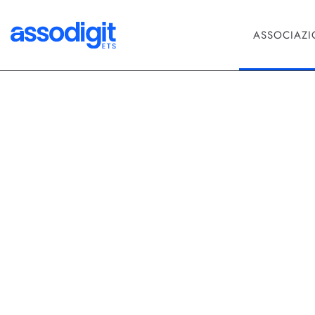
ASSOCIAZ
App
App e Intell
Esperienze 
Nell'era digitale, l'intelligenza
queste due tecnologie convergono
massimizza anche il ritorno sull