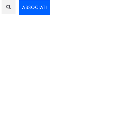
ASSOCIATI
App
,
Assodigit
,
Digital
are
elle forze più disruptive. Quando
gliora l'esperienza utente, ma