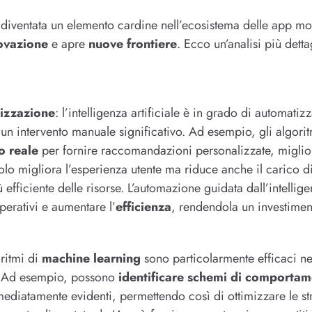
 diventata un elemento cardine nell’ecosistema delle app m
ovazione
e apre
nuove frontiere
. Ecco un’analisi più detta
izzazione
: l’intelligenza artificiale è in grado di automatiz
n intervento manuale significativo. Ad esempio, gli algori
o reale
per fornire raccomandazioni personalizzate, miglio
lo migliora l’esperienza utente ma riduce anche il carico di
efficiente delle risorse. L’automazione guidata dall’intellige
operativi e aumentare l’
efficienza
, rendendola un investiment
oritmi di
machine learning
sono particolarmente efficaci nel
li. Ad esempio, possono
identificare schemi di comportam
diatamente evidenti, permettendo così di ottimizzare le str