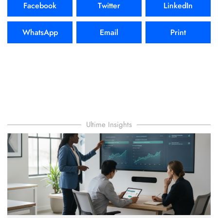
Facebook
Twitter
LinkedIn
WhatsApp
Email
Print
Ultime Insights