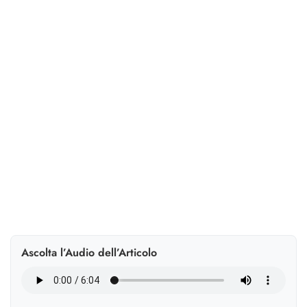
trasformazione
Per le PMI la sostenibilità è leva competitiva e di
gestione del rischio. Il commercialista diventa
consulente ESG, abilitato da piattaforme digitali
integrate.
Ascolta l’Audio dell’Articolo