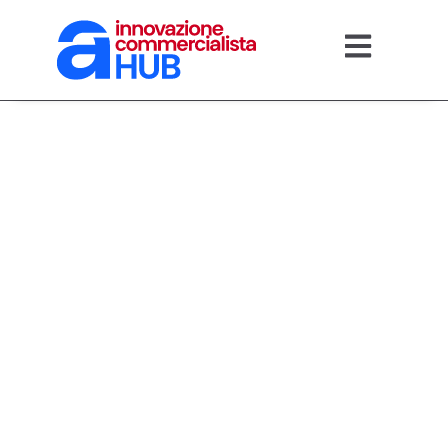
02/07/2026
ESG e sostenibilità
aziendale: il
commercialista
guida la