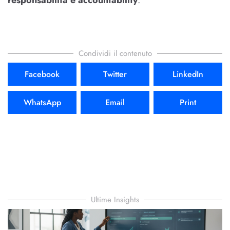
Condividi il contenuto
Facebook
Twitter
LinkedIn
WhatsApp
Email
Print
Ultime Insights