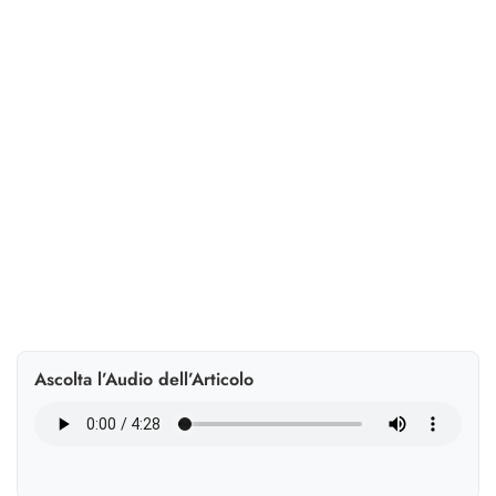
comuni
Antiriciclaggio negli Studi: i 5 errori più comuni e le
mosse per evitarli con procedure, archiviazione a
norma e strumenti digitali e AI etica.
Ascolta l’Audio dell’Articolo