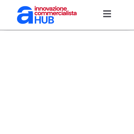
17/03/2026
Antiriciclaggio negli
studi: strategie
vincenti per evitare
i 5 errori più