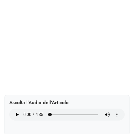
rampa di lancio
Aprile chiude a 155.210 immatricolazioni (+11,6%) e il
quadrimestre sale a 640.083 (+9,8%). Elettrico in
assestamento all’8,5%, ma l’Europa è al 21,8%.
Ascolta l’Audio dell’Articolo